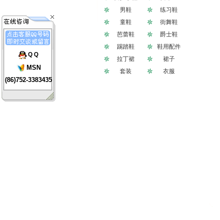
男鞋
练习鞋
童鞋
街舞鞋
芭蕾鞋
爵士鞋
踢踏鞋
鞋用配件
Q Q
拉丁裙
裙子
MSN
套装
衣服
(86)752-3383435