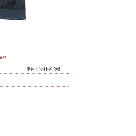
837
字体：
[小]
[中]
[大]