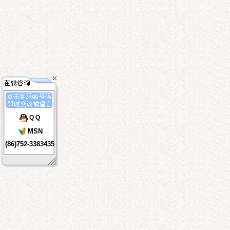
Q Q
MSN
(86)752-3383435