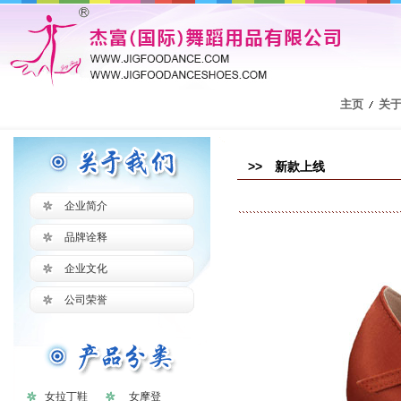
主页
关
>> 新款上线
企业简介
品牌诠释
企业文化
公司荣誉
女拉丁鞋
女摩登