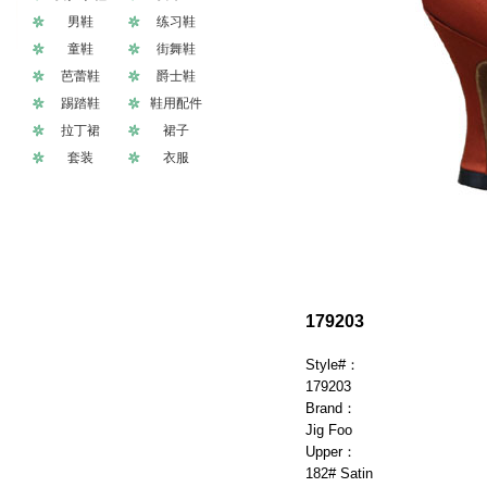
男鞋
练习鞋
童鞋
街舞鞋
芭蕾鞋
爵士鞋
踢踏鞋
鞋用配件
拉丁裙
裙子
套装
衣服
179203
Style#：
179203
Brand：
Jig Foo
Upper：
182# Satin