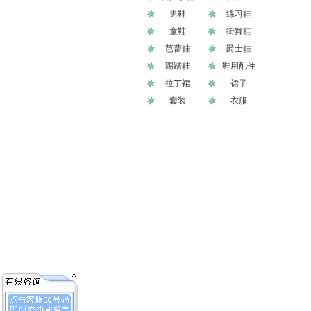
男鞋
练习鞋
童鞋
街舞鞋
芭蕾鞋
爵士鞋
踢踏鞋
鞋用配件
拉丁裙
裙子
套装
衣服