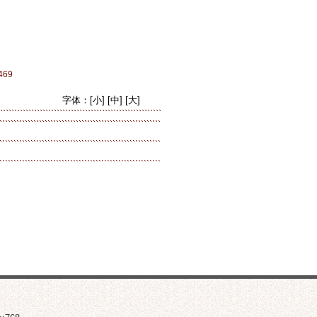
69
字体：
[小]
[中]
[大]