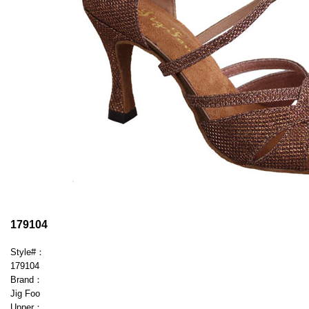
179104
Style#：
179104
Brand：
Jig Foo
Upper：