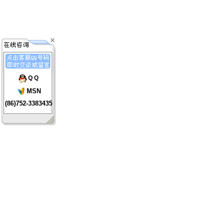
Q Q
MSN
(86)752-3383435