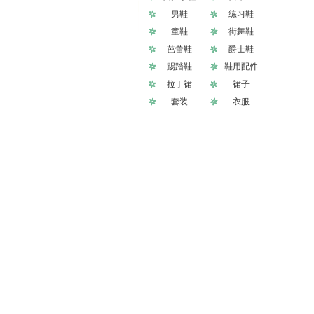
男鞋
练习鞋
童鞋
街舞鞋
芭蕾鞋
爵士鞋
踢踏鞋
鞋用配件
拉丁裙
裙子
套装
衣服